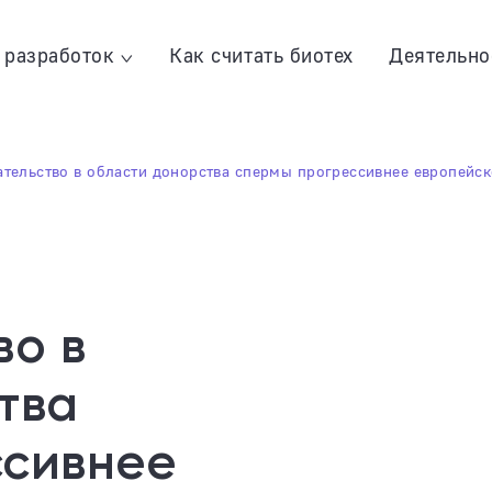
 разработок
Как считать биотех
Деятельно
тельство в области донорства спермы прогрессивнее европейск
во в
тва
ссивнее