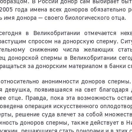
 образцом. В России донор сам выбирает быт
 2005 года имена всех доноров обязательно 
ь имя донора — своего биологического отца.
сегодня в Великобритании отмечается не
растущим спросом на донорскую сперму. Ситу
тельному снижению числа желающих стать
ец донорской спермы в Великобритании сего
бращаться за донорским материалом в банки с
 относительно анонимности доноров спермы.
я девушка, появившаяся на свет благодаря
е отце. Правда, пока эта возможность оста
роведена операция искусственного оплодотвор
ерты, решение суда влечет за собой множес
ность доноров спермы, также действует в Н
ужчин, решающихся стать донорами и в этих с